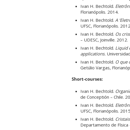
Ivan H. Bechtold.
Eletrôn
Florianópolis. 2014.
Ivan H. Bechtold.
A ‘Elet
UFSC, Florianópolis. 2012
Ivan H. Bechtold.
Os cris
– UDESC, Joinville. 2012.
Ivan H. Bechtold.
Liquid 
applications.
Universidad
Ivan H. Bechtold.
O que 
Getúlio Vargas, Florianóp
Short-courses:
Ivan H. Bechtold.
Organic
de Conceptión – Chile. 2
Ivan H. Bechtold.
Eletrôn
UFSC, Florianópolis. 2015
Ivan H. Bechtold.
Cristai
Departamento de Física –