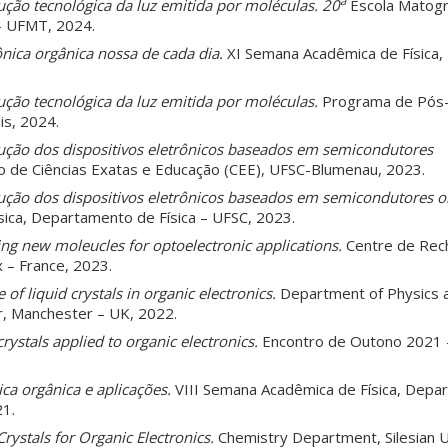
a
ução tecnológica da luz emitida por moléculas. 20
Escola Matog
a – UFMT, 2024.
ônica orgânica nossa de cada dia.
XI Semana Acadêmica de Física
ução tecnológica da luz emitida por moléculas.
Programa de Pós
is, 2024.
ução dos dispositivos eletrônicos baseados em semicondutores
 de Ciências Exatas e Educação (CEE), UFSC-Blumenau, 2023.
ução dos dispositivos eletrônicos baseados em semicondutores o
ica, Departamento de Física – UFSC, 2023.
ng new moleucles for optoelectronic applications.
Centre de Rec
 – France, 2023.
e of liquid crystals in organic electronics.
Department of Physics 
r, Manchester – UK, 2022.
crystals applied to organic electronics.
Encontro de Outono 2021 – 
ica orgânica e aplicações.
VIII Semana Acadêmica de Física, Depa
21.
Crystals for Organic Electronics.
Chemistry Department, Silesian U