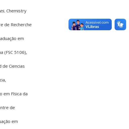
es.
Chemistry
tre de Recherche
raduação em
rna (FSC 5106),
d de Ciencias
ia,
o em Física da
entre de
uação em