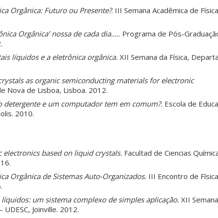
ica Orgânica: Futuro ou Presente?
. III Semana Acadêmica de Físic
rônica Orgânica’ nossa de cada dia….
. Programa de Pós-Graduação
.
tais líquidos e a eletrônica orgânica.
XII Semana da Física, Depart
crystals as organic semiconducting materials for electronic
e Nova de Lisboa, Lisboa. 2012.
o detergente e um computador tem em comum?.
Escola de Educa
olis. 2010.
 electronics based on liquid crystals.
Facultad de Ciencias Químic
016.
ica Orgânica de Sistemas Auto-Organizados.
III Encontro de Físic
.
s líquidos: um sistema complexo de simples aplicação.
XII Semana 
 UDESC, Joinville. 2012.