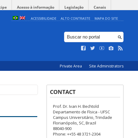
cipe
Acesso à informação
Legislação
Canais
ACESSIBILIDADE
ALTO CONTRASTE
MAPA DO SITE
Private Area
Site Administrators
CONTACT
Prof. Dr. Ivan H. Bechtold
Departamento de Física - UFSC
Campus Universitário, Trindade
Florianópolis, SC, Brazil
88040-900
Phone: ++55 48 3721-2304