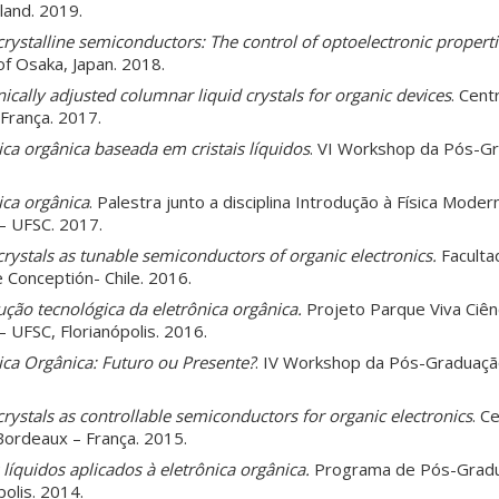
land. 2019.
crystalline semiconductors: The control of optoelectronic properti
f Osaka, Japan. 2018.
nically adjusted columnar liquid crystals for organic devices
. Cen
 França. 2017.
ica orgânica baseada em cristais líquidos
. VI Workshop da Pós-G
ica orgânica
. Palestra junto a disciplina Introdução à Física Mode
– UFSC. 2017.
crystals as tunable semiconductors of organic electronics.
Faculta
 Conceptión- Chile. 2016.
ução tecnológica da eletrônica orgânica.
Projeto Parque Viva Ciênc
 UFSC, Florianópolis. 2016.
ica Orgânica: Futuro ou Presente?
. IV Workshop da Pós-Graduaçã
crystals as controllable semiconductors for organic electronics
. C
Bordeaux – França. 2015.
s líquidos aplicados à eletrônica orgânica.
Programa de Pós-Grad
olis. 2014.