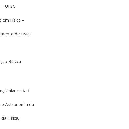
a – UFSC,
 em Física –
amento de Física
ção Básica
as, Universidad
a e Astronomia da
da Física,