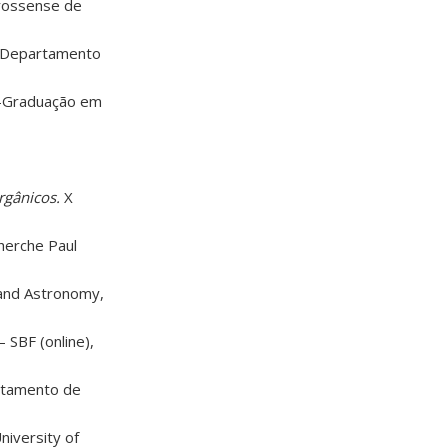
rossense de
, Departamento
-Graduação em
rgânicos.
X
herche Paul
and Astronomy,
SBF (online),
rtamento de
niversity of