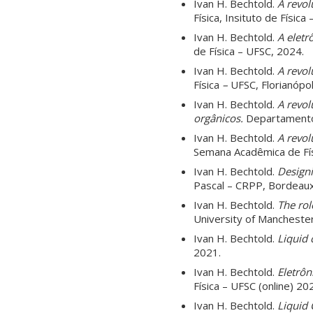
Ivan H. Bechtold.
A revol
Física, Insituto de Físic
Ivan H. Bechtold.
A eletr
de Física – UFSC, 2024.
Ivan H. Bechtold.
A revol
Física
–
UFSC, Florianópol
Ivan H. Bechtold.
A revol
orgânicos.
Departamento
Ivan H. Bechtold.
A revol
Semana Acadêmica de Fís
Ivan H. Bechtold.
Designi
Pascal – CRPP, Bordeaux
Ivan H. Bechtold.
The rol
University of Mancheste
Ivan H. Bechtold.
Liquid 
2021.
Ivan H. Bechtold.
Eletrôn
Física – UFSC (online) 20
Ivan H. Bechtold.
Liquid 