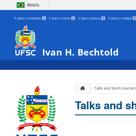
BRASIL
Ir para o conteúdo
1
Ir para o menu
2
Ir para a busca
3
Ir para o rodapé
4
Ivan H. Bechtold
Talks and short-courses
Talks and s