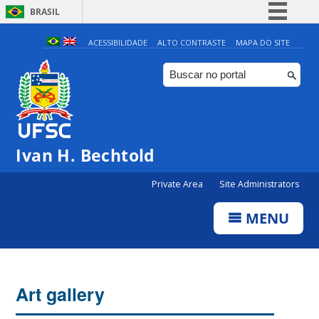
BRASIL
Simplifique!
ACESSIBILIDADE
ALTO CONTRASTE
MAPA DO SITE
Comunica BR
Participe
Acesso à informação
Legislação
Ivan H. Bechtold
Canais
Private Area
Site Administrators
MENU
Art gallery